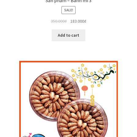
Sản phẩm – Bánh mì 3
SALE!
350.000
₫
183.000
₫
Add to cart