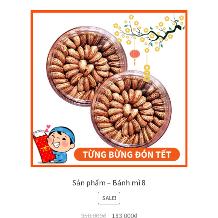
Sản phẩm – Bánh mì 8
SALE!
350.000
₫
183.000
₫