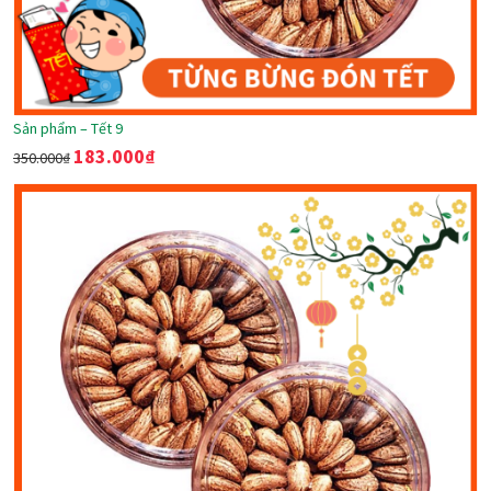
Sản phẩm – Tết 9
183.000
₫
350.000
₫