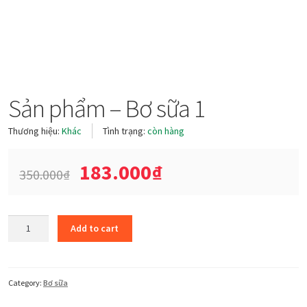
Sản phẩm – Bơ sữa 1
Thương hiệu:
Khác
Tình trạng:
còn hàng
183.000
₫
350.000
₫
Sản
Add to cart
phẩm
-
Bơ
sữa
Category:
Bơ sữa
1