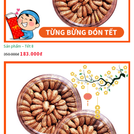
Sản phẩm – Tết 8
183.000
₫
350.000
₫