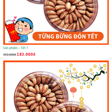
Sản phẩm – Tết 7
183.000
₫
350.000
₫