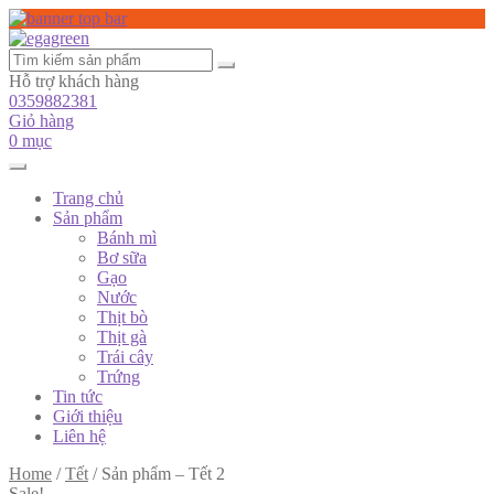
Hỗ trợ khách hàng
0359882381
Giỏ hàng
0 mục
Trang chủ
Sản phẩm
Bánh mì
Bơ sữa
Gạo
Nước
Thịt bò
Thịt gà
Trái cây
Trứng
Tin tức
Giới thiệu
Liên hệ
Home
/
Tết
/
Sản phẩm – Tết 2
Sale!