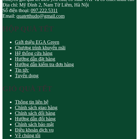
Địa chỉ:
Mỹ Đình 2, Nam Từ Liêm, Hà Nội
Số điện thoại:
097.222.5311
Email:
quatetthudo@gmail.com
HỘP QUÀ TẾT
Giới thiệu EGA Green
Chương trình khuyến mãi
Hệ thống cửa hàng
Hướng dẫn đặt hàng
Hướng dẫn kiểm tra đơn hàng
Tin tức
Tuyển dụng
GIỎ QUÀ TẾT
Thông tin liên hệ
Chính sách giao hàng
Chính sách đổi hàng
Hướng dẫn đổi hàng
Chính sách bảo mật
Điều khoản dịch vụ
Về chúng tôi