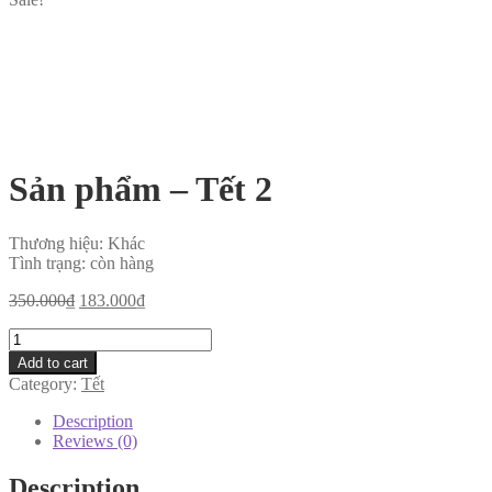
Sản phẩm – Tết 2
Thương hiệu:
Khác
Tình trạng:
còn hàng
350.000
₫
183.000
₫
Sản
phẩm
Add to cart
-
Category:
Tết
Tết
2
Description
quantity
Reviews (0)
Description