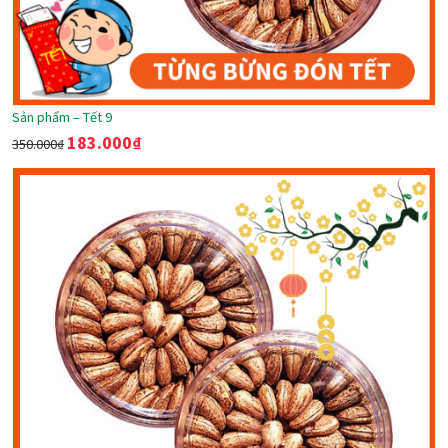
Sản phẩm – Tết 9
183.000
₫
350.000
₫