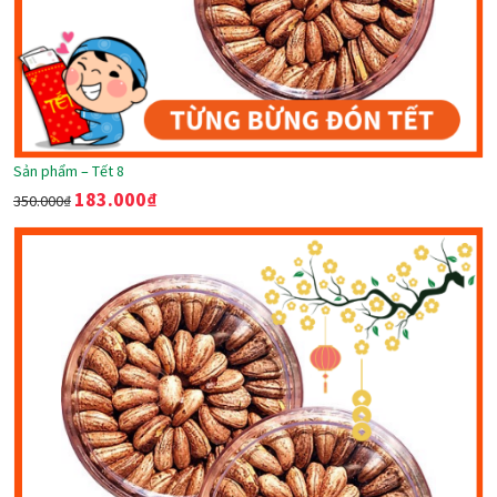
Sản phẩm – Tết 8
183.000
₫
350.000
₫