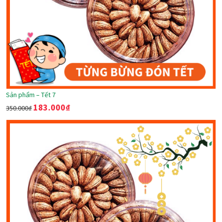
Sản phẩm – Tết 7
183.000
₫
350.000
₫