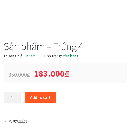
Sản phẩm – Trứng 4
Thương hiệu:
Khác
Tình trạng:
còn hàng
183.000
₫
350.000
₫
Sản
Add to cart
phẩm
-
Trứng
4
Category:
Trứng
quantity