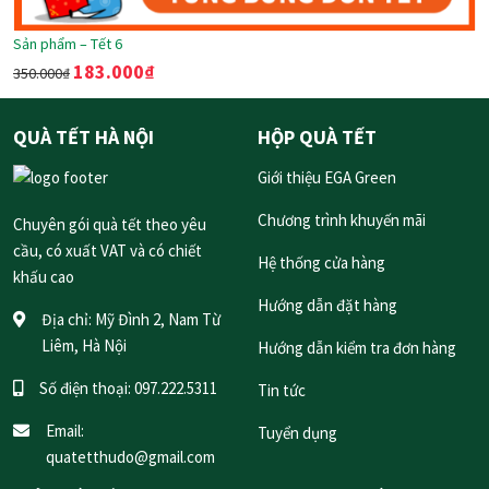
Sản phẩm – Tết 6
183.000
₫
350.000
₫
QUÀ TẾT HÀ NỘI
HỘP QUÀ TẾT
Giới thiệu EGA Green
Chương trình khuyến mãi
Chuyên gói quà tết theo yêu
cầu, có xuất VAT và có chiết
Hệ thống cửa hàng
khấu cao
Hướng dẫn đặt hàng
Địa chỉ:
Mỹ Đình 2, Nam Từ
Liêm, Hà Nội
Hướng dẫn kiểm tra đơn hàng
Số điện thoại:
097.222.5311
Tin tức
Email:
Tuyển dụng
quatetthudo@gmail.com