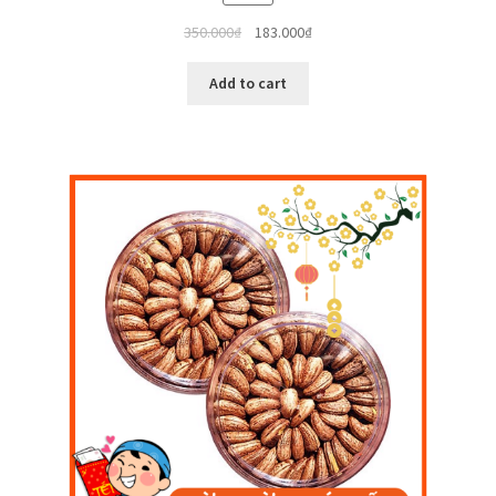
350.000
₫
183.000
₫
Add to cart