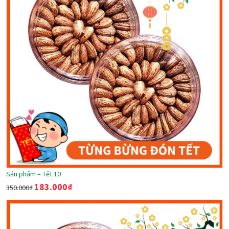
Sản phẩm – Tết 10
183.000
₫
350.000
₫