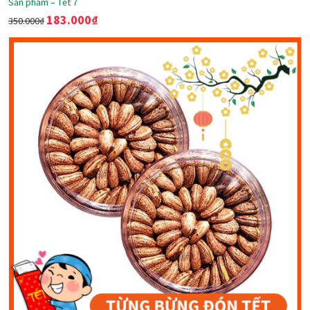
Sản phẩm – Tết 7
183.000
₫
350.000
₫