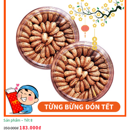
Sản phẩm – Tết 8
183.000
₫
350.000
₫