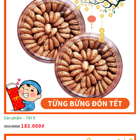
Sản phẩm – Tết 9
183.000
₫
350.000
₫